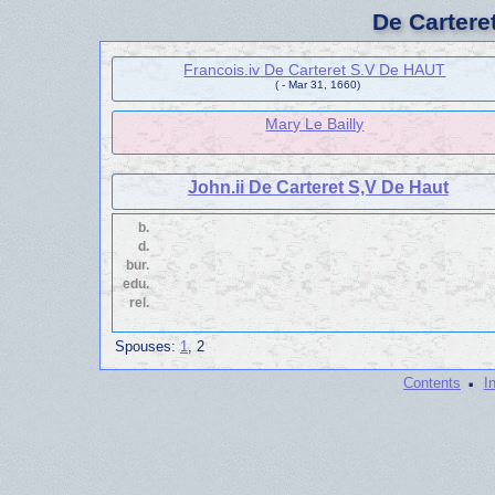
De Cartere
Francois.iv De Carteret S.V De HAUT
( - Mar 31, 1660)
Mary Le Bailly
John.ii De Carteret S,V De Haut
b.
d.
bur.
edu.
rel.
Spouses:
1
, 2
·
Contents
I