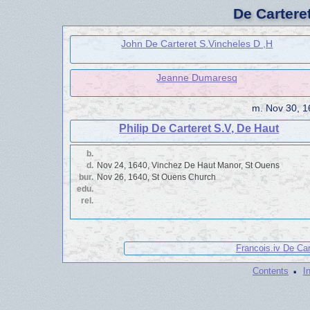
De Cartere
John De Carteret S.Vincheles D ,H
Jeanne Dumaresq
m.
Nov 30, 1
Philip De Carteret S.V, De Haut
b.
d.
Nov 24, 1640, Vinchez De Haut Manor, St Ouens
bur.
Nov 26, 1640, St Ouens Church
edu.
rel.
Francois.iv De Ca
·
Contents
I