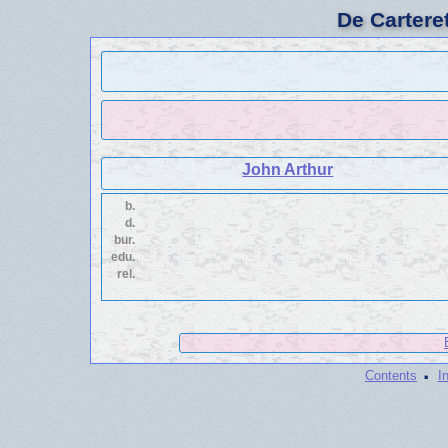
De Cartere
John Arthur
b.
d.
bur.
edu.
rel.
·
Contents
I