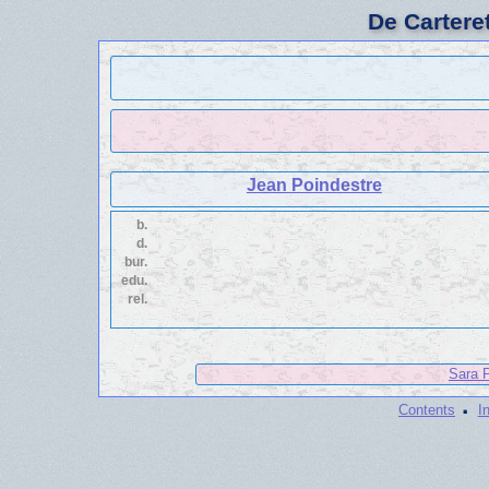
De Cartere
Jean Poindestre
b.
d.
bur.
edu.
rel.
Sara 
·
Contents
I